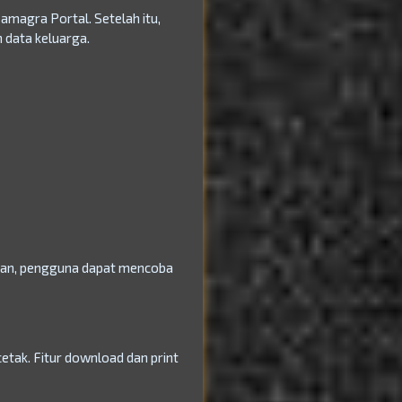
magra Portal. Setelah itu,
 data keluarga.
mukan, pengguna dapat mencoba
tak. Fitur download dan print