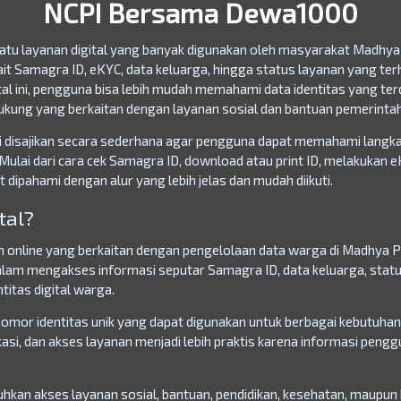
NCPI Bersama Dewa1000
satu layanan digital yang banyak digunakan oleh masyarakat Madh
kait Samagra ID, eKYC, data keluarga, hingga status layanan yang t
tal ini, pengguna bisa lebih mudah memahami data identitas yang terd
kung yang berkaitan dengan layanan sosial dan bantuan pemerintah
 disajikan secara sederhana agar pengguna dapat memahami langk
lai dari cara cek Samagra ID, download atau print ID, melakukan 
dipahami dengan alur yang lebih jelas dan mudah diikuti.
tal?
 online yang berkaitan dengan pengelolaan data warga di Madhya Pr
am mengakses informasi seputar Samagra ID, data keluarga, statu
itas digital warga.
omor identitas unik yang dapat digunakan untuk berbagai kebutuhan
fikasi, dan akses layanan menjadi lebih praktis karena informasi pen
an akses layanan sosial, bantuan, pendidikan, kesehatan, maupun k