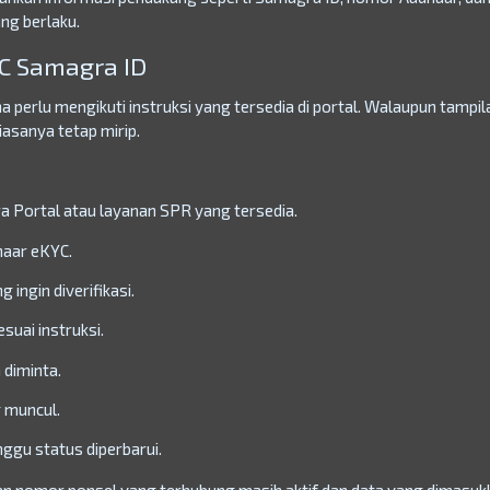
ng berlaku.
C Samagra ID
perlu mengikuti instruksi yang tersedia di portal. Walaupun tampil
iasanya tetap mirip.
 Portal atau layanan SPR yang tersedia.
haar eKYC.
ingin diverifikasi.
uai instruksi.
 diminta.
g muncul.
ggu status diperbarui.
kan nomor ponsel yang terhubung masih aktif dan data yang dimasuk