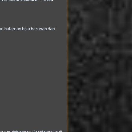
an halaman bisa berubah dari
kan sudah benar. Kesalahan kecil