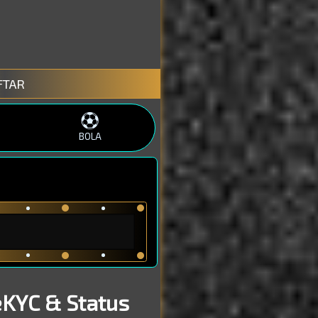
FTAR
BOLA
eKYC & Status