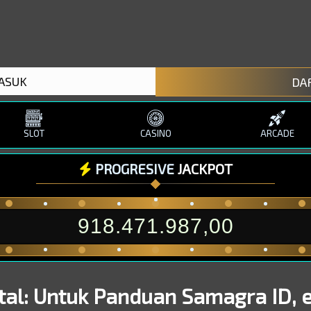
ASUK
DA
SLOT
CASINO
ARCADE
PROGRESIVE
JACKPOT
918.471.987,00
al: Untuk Panduan Samagra ID, 