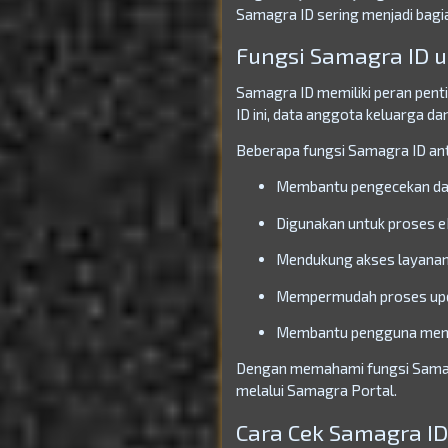
Samagra ID sering menjadi bagia
Fungsi Samagra ID 
Samagra ID memiliki peran pent
ID ini, data anggota keluarga d
Beberapa fungsi Samagra ID anta
Membantu pengecekan data
Digunakan untuk proses eK
Mendukung akses layanan 
Mempermudah proses upda
Membantu pengguna menge
Dengan memahami fungsi Samagra
melalui Samagra Portal.
Cara Cek Samagra I