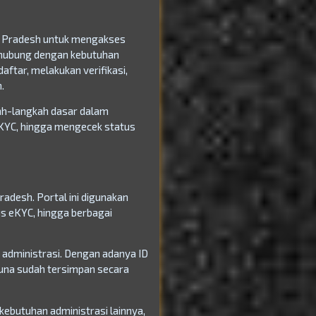
ya Pradesh untuk mengakses
erhubung dengan kebutuhan
aftar, melakukan verifikasi,
.
ah-langkah dasar dalam
eKYC, hingga mengecek status
adesh. Portal ini digunakan
s eKYC, hingga berbagai
 administrasi. Dengan adanya ID
gguna sudah tersimpan secara
ebutuhan administrasi lainnya,